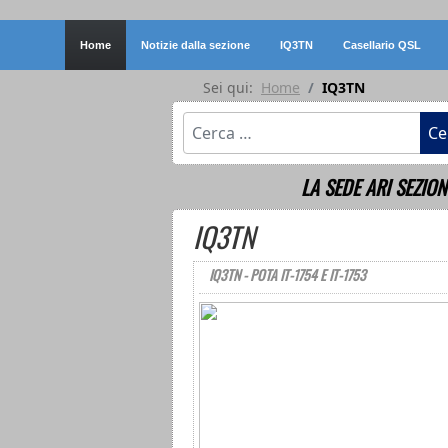
Home
Notizie dalla sezione
IQ3TN
Casellario QSL
Sei qui:
Home
IQ3TN
Cerca
Ce
LA SEDE ARI SEZION
IQ3TN
IQ3TN - POTA IT-1754 E IT-1753