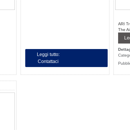
ARI Tr
The Air
Le
Dettag
Leggi tutto:
Categ
Contattaci
Pubbli