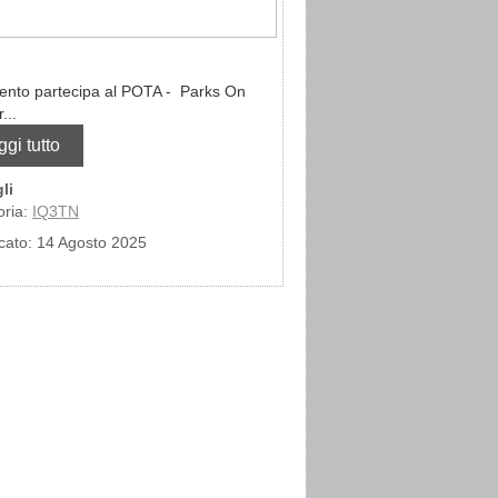
ento partecipa al POTA - Parks On
...
ggi tutto
li
oria:
IQ3TN
cato: 14 Agosto 2025