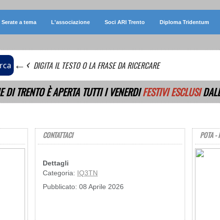
Serate a tema
L'associazione
Soci ARI Trento
Diploma Tridentum
←‹
DIGITA IL TESTO O LA FRASE DA RICERCARE
rca
E DI TRENTO È APERTA TUTTI I VENERDI
FESTIVI ESCLUSI
DALL
CONTATTACI
POTA - 
Dettagli
Categoria:
IQ3TN
Pubblicato: 08 Aprile 2026