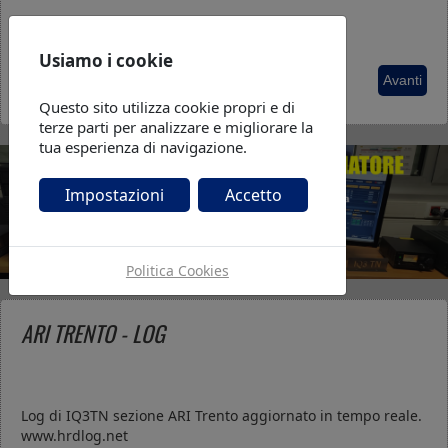
Usiamo i cookie
Articolo precedente: Corso aspiranti Radioamatori 2026
Articolo s
Prec
Avanti
Questo sito utilizza cookie propri e di
terze parti per analizzare e migliorare la
tua esperienza di navigazione.
Impostazioni
Accetto
Politica Cookies
ARI TRENTO - LOG
Log di IQ3TN sezione ARI Trento aggiornato in tempo reale.
www.hrdlog.net