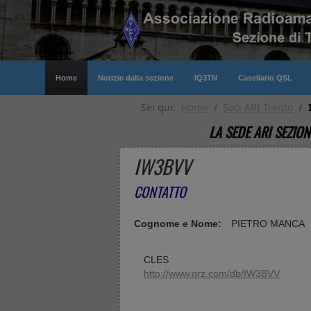
Home
Notizie dalla sezione
IQ3TN
Casellario QSL
Sei qui:
Home
Soci ARI Trento
LA SEDE ARI SEZION
IW3BVV
CONTATTO
Cognome e Nome:
PIETRO MANCA
Indirizzo:
CLES
Sito web o indirizzo QRZ:
http://www.qrz.com/db/IW3BVV