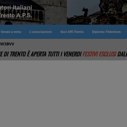
Serate a tema
L'associazione
Soci ARI Trento
Diploma Tridentum
IW3BVV
E DI TRENTO È APERTA TUTTI I VENERDI
FESTIVI ESCLUSI
DALL